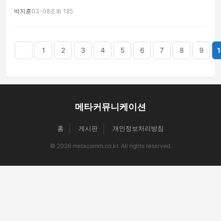
박지훈
03-08
조회 185
음
맨끝
1
2
3
4
5
6
7
8
9
1
메타커뮤니케이션
홈
게시판
개인정보처리방침
© 2026 metacomm.co.kr. All rights reserved.